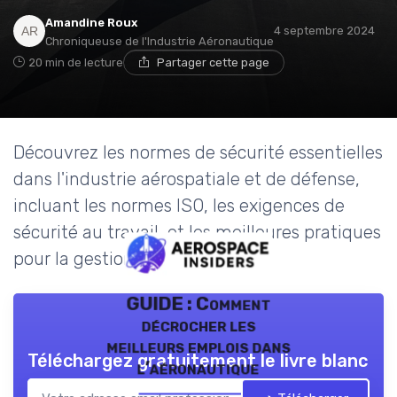
Amandine Roux
4 septembre 2024
Chroniqueuse de l'Industrie Aéronautique
20 min de lecture
Partager cette page
Découvrez les normes de sécurité essentielles
dans l'industrie aérospatiale et de défense,
incluant les normes ISO, les exigences de
sécurité au travail, et les meilleures pratiques
pour la gestion des risques.
GUIDE : Comment
décrocher les
meilleurs emplois dans
Téléchargez gratuitement le livre blanc
l’aéronautique