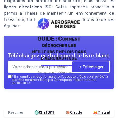
exigences en matière de sécurité
, mais aussi les
lignes directrices ISO
. Cette approche proactive a
permis à Thales de maintenir un environnement de
travail sûr, tout en augmentant la productivité de ses
équipes.
GUIDE : Comment
décrocher les
meilleurs emplois dans
Téléchargez gratuitement le livre blanc
l’aéronautique
➔ Télécharger
Aerospace Insiders — 2026
*
En remplissant ce formulaire, j’accepte d’être contacté(e) à
des fins commerciales par Aerospace Insiders et ses
partenaires.
Résumer
ChatGPT
Claude
Mistral