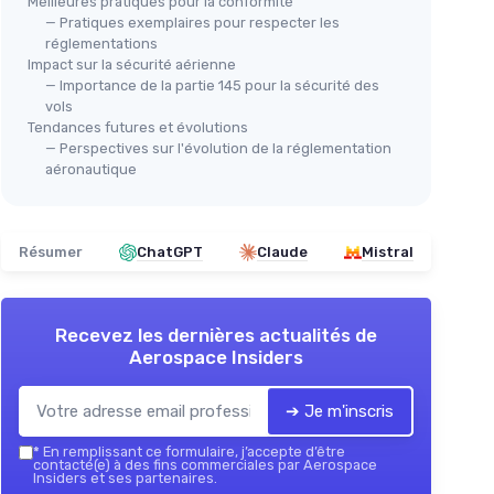
Meilleures pratiques pour la conformité
— Pratiques exemplaires pour respecter les
réglementations
Impact sur la sécurité aérienne
— Importance de la partie 145 pour la sécurité des
vols
Tendances futures et évolutions
— Perspectives sur l'évolution de la réglementation
aéronautique
Résumer
ChatGPT
Claude
Mistral
Recevez les dernières actualités de
Aerospace Insiders
➔ Je m'inscris
*
En remplissant ce formulaire, j’accepte d’être
contacté(e) à des fins commerciales par Aerospace
Insiders et ses partenaires.