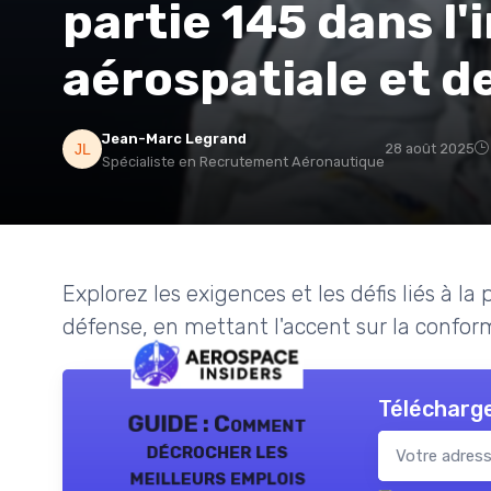
partie 145 dans l'
aérospatiale et d
Jean-Marc Legrand
28 août 2025
Spécialiste en Recrutement Aéronautique
Explorez les exigences et les défis liés à la
défense, en mettant l'accent sur la conformi
Télécharge
GUIDE : Comment
décrocher les
meilleurs emplois