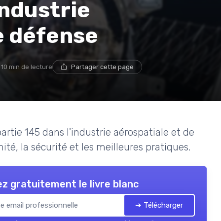
industrie
e défense
10 min de lecture
Partager cette page
 partie 145 dans l'industrie aérospatiale et de
té, la sécurité et les meilleures pratiques.
z gratuitement le livre blanc
➔ Télécharger