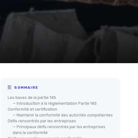
SOMMAIRE
Les bases de la partie 145
— Introduction à la réglementation Partie 145
Conformité et certification
— Maintenir la conformité des autorités compétentes
Défis rencontrés par les entreprises
— Principaux défis rencontrés par les entreprises
dans la conformité