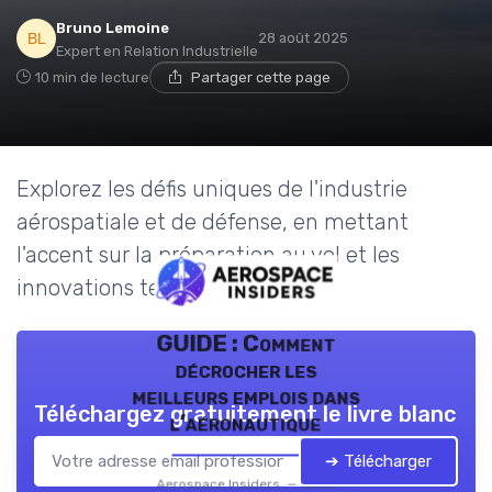
Bruno Lemoine
28 août 2025
Expert en Relation Industrielle
10 min de lecture
Partager cette page
Explorez les défis uniques de l'industrie
aérospatiale et de défense, en mettant
l'accent sur la préparation au vol et les
innovations technologiques.
GUIDE : Comment
décrocher les
meilleurs emplois dans
Téléchargez gratuitement le livre blanc
l’aéronautique
➔ Télécharger
Aerospace Insiders — 2026