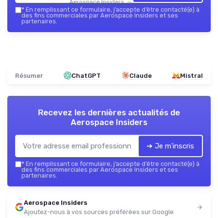
Aerospace Insiders — 2026
*
En remplissant ce formulaire, j’accepte d’être contacté(e) à
des fins commerciales par Aerospace Insiders et ses
partenaires.
Résumer
ChatGPT
Claude
Mistral
Recevez les dernières actualités de
Aerospace Insiders
➔ Je m'inscris
*
En remplissant ce formulaire, j’accepte d’être contacté(e) à
des fins commerciales par Aerospace Insiders et ses
partenaires.
Aerospace Insiders
Ajoutez-nous à vos sources préférées sur Google