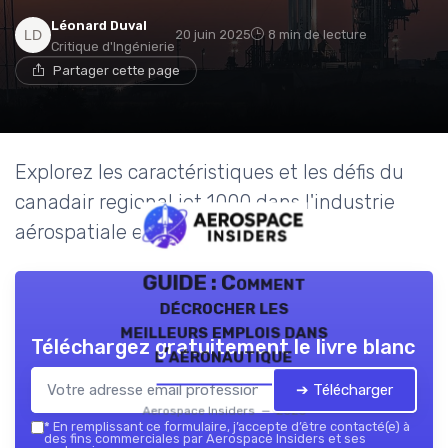
Léonard Duval
20 juin 2025
8 min de lecture
Critique d'Ingénierie
Partager cette page
Explorez les caractéristiques et les défis du
canadair regional jet 1000 dans l'industrie
aérospatiale et de défense.
GUIDE : Comment
décrocher les
meilleurs emplois dans
Téléchargez gratuitement le livre blanc
l’aéronautique
➔ Télécharger
Aerospace Insiders — 2026
*
En remplissant ce formulaire, j’accepte d’être contacté(e) à
des fins commerciales par Aerospace Insiders et ses