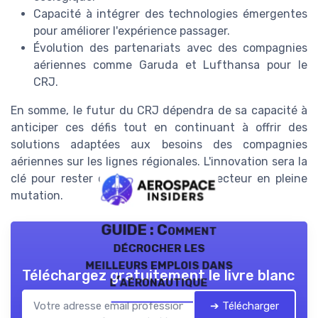
Capacité à intégrer des technologies émergentes
pour améliorer l'expérience passager.
Évolution des partenariats avec des compagnies
aériennes comme Garuda et Lufthansa pour le
CRJ.
En somme, le futur du CRJ dépendra de sa capacité à
anticiper ces défis tout en continuant à offrir des
solutions adaptées aux besoins des compagnies
aériennes sur les lignes régionales. L'innovation sera la
clé pour rester compétitif dans un secteur en pleine
mutation.
GUIDE : Comment
décrocher les
meilleurs emplois dans
Téléchargez gratuitement le livre blanc
l’aéronautique
➔ Télécharger