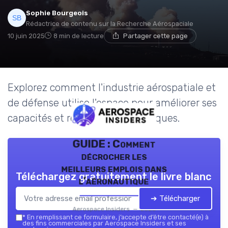
Sophie Bourgeois
Rédactrice de contenu sur la Recherche Aérospaciale
10 juin 2025
8 min de lecture
Partager cette page
Explorez comment l'industrie aérospatiale et
de défense utilise l'espace pour améliorer ses
capacités et relever les défis uniques.
GUIDE : Comment
décrocher les
meilleurs emplois dans
Téléchargez gratuitement le livre blanc
l’aéronautique
➔ Télécharger
Aerospace Insiders — 2026
*
En remplissant ce formulaire, j’accepte d’être contacté(e) à
des fins commerciales par Aerospace Insiders et ses