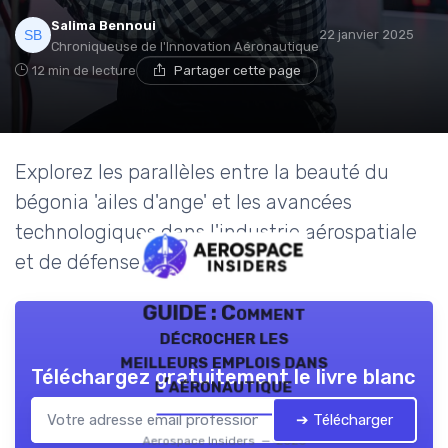
Salima Bennoui
22 janvier 2025
Chroniqueuse de l'Innovation Aéronautique
12 min de lecture
Partager cette page
Explorez les parallèles entre la beauté du
bégonia 'ailes d'ange' et les avancées
technologiques dans l'industrie aérospatiale
et de défense.
GUIDE : Comment
décrocher les
meilleurs emplois dans
Téléchargez gratuitement le livre blanc
l’aéronautique
➔ Télécharger
Aerospace Insiders — 2026