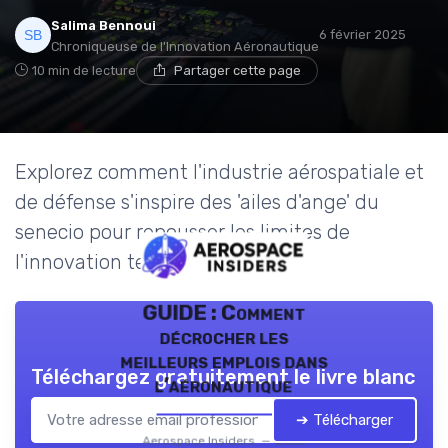
Salima Bennoui
6 février 2025
Chroniqueuse de l'Innovation Aéronautique
10 min de lecture
Partager cette page
Explorez comment l'industrie aérospatiale et
de défense s'inspire des 'ailes d'ange' du
senecio pour repousser les limites de
l'innovation technologique.
GUIDE : Comment
décrocher les
meilleurs emplois dans
Téléchargez gratuitement le livre blanc
l’aéronautique
➔ Télécharger
Aerospace Insiders — 2026