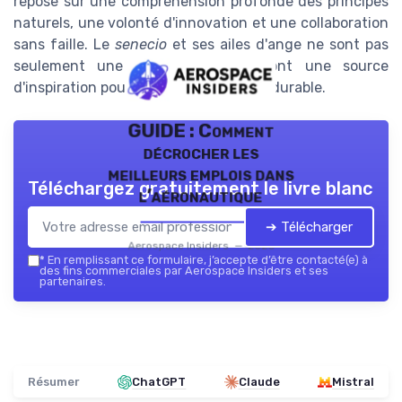
repose sur une compréhension profonde des principes
naturels, une volonté d'innovation et une collaboration
sans faille. Le
senecio
et ses ailes d'ange ne sont pas
seulement une métaphore ; ils sont une source
d'inspiration pour un avenir brillant et durable.
GUIDE : Comment
décrocher les
meilleurs emplois dans
Téléchargez gratuitement le livre blanc
l’aéronautique
➔ Télécharger
Aerospace Insiders — 2026
*
En remplissant ce formulaire, j’accepte d’être contacté(e) à
des fins commerciales par Aerospace Insiders et ses
partenaires.
Résumer
ChatGPT
Claude
Mistral