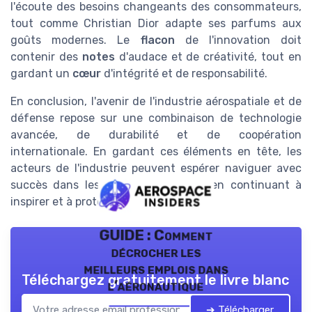
l'écoute des besoins changeants des consommateurs,
tout comme Christian Dior adapte ses parfums aux
goûts modernes. Le
flacon
de l'innovation doit
contenir des
notes
d'audace et de créativité, tout en
gardant un
cœur
d'intégrité et de responsabilité.
En conclusion, l'avenir de l'industrie aérospatiale et de
défense repose sur une combinaison de technologie
avancée, de durabilité et de coopération
internationale. En gardant ces éléments en tête, les
acteurs de l'industrie peuvent espérer naviguer avec
succès dans les défis à venir, tout en continuant à
inspirer et à protéger notre monde.
GUIDE : Comment
décrocher les
meilleurs emplois dans
Téléchargez gratuitement le livre blanc
l’aéronautique
➔ Télécharger