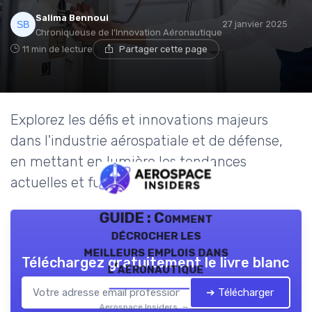
Salima Bennoui
27 janvier 2025
Chroniqueuse de l'Innovation Aéronautique
11 min de lecture
Partager cette page
Explorez les défis et innovations majeurs
dans l'industrie aérospatiale et de défense,
en mettant en lumière les tendances
actuelles et futures.
GUIDE : Comment
décrocher les
meilleurs emplois dans
Téléchargez gratuitement le livre blanc
l’aéronautique
➔ Télécharger
Aerospace Insiders — 2026