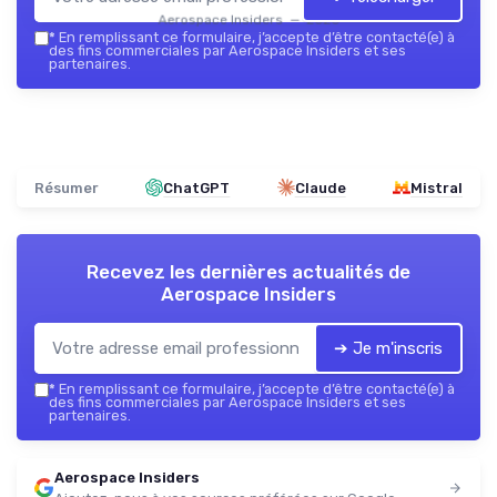
Aerospace Insiders — 2026
*
En remplissant ce formulaire, j’accepte d’être contacté(e) à
des fins commerciales par Aerospace Insiders et ses
partenaires.
Résumer
ChatGPT
Claude
Mistral
Recevez les dernières actualités de
Aerospace Insiders
➔ Je m'inscris
*
En remplissant ce formulaire, j’accepte d’être contacté(e) à
des fins commerciales par Aerospace Insiders et ses
partenaires.
Aerospace Insiders