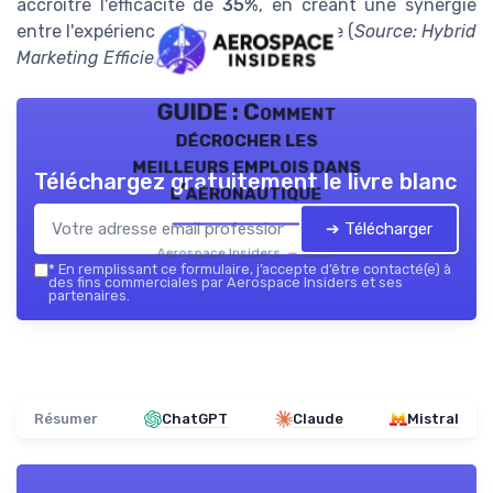
accroître l'efficacité de
35%
, en créant une synergie
entre l'expérience en ligne et hors ligne (
Source: Hybrid
Marketing Efficiency Report, 2023
).
GUIDE : Comment
décrocher les
meilleurs emplois dans
Téléchargez gratuitement le livre blanc
l’aéronautique
➔ Télécharger
Aerospace Insiders — 2026
*
En remplissant ce formulaire, j’accepte d’être contacté(e) à
des fins commerciales par Aerospace Insiders et ses
partenaires.
Résumer
ChatGPT
Claude
Mistral