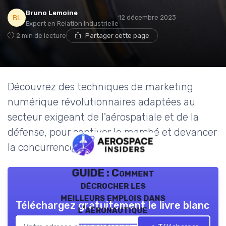
Bruno Lemoine
12 décembre 2023
Expert en Relation Industrielle
2 min de lecture
Partager cette page
Découvrez des techniques de marketing
numérique révolutionnaires adaptées au
secteur exigeant de l'aérospatiale et de la
défense, pour captiver le marché et devancer
la concurrence.
GUIDE : Comment
décrocher les
meilleurs emplois dans
Téléchargez gratuitement le livre blanc
l’aéronautique