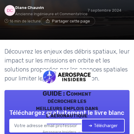
Diane Chauvin
7 septembre 2024
Ancienne Ingénieure et Commentatrice
16 min de lecture
Partager cette page
Découvrez les enjeux des débris spatiaux, leur
impact sur les missions en orbite et les
solutions proposées par les agences spatiales
pour limiter les risques de collision.
GUIDE : Comment
décrocher les
meilleurs emplois dans
Téléchargez gratuitement le livre blanc
l’aéronautique
➔ Télécharger
Aerospace Insiders — 2026