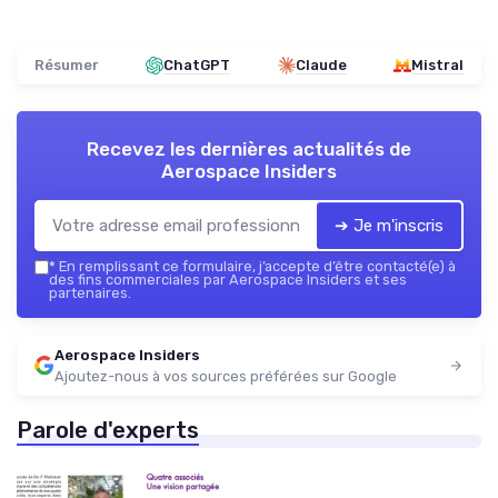
Résumer
ChatGPT
Claude
Mistral
Recevez les dernières actualités de
Aerospace Insiders
➔ Je m'inscris
*
En remplissant ce formulaire, j’accepte d’être contacté(e) à
des fins commerciales par Aerospace Insiders et ses
partenaires.
Aerospace Insiders
Ajoutez-nous à vos sources préférées sur Google
Parole d'experts