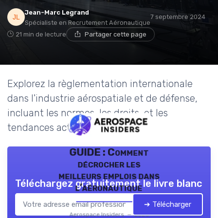
Jean-Marc Legrand
7 septembre 2024
Spécialiste en Recrutement Aéronautique
21 min de lecture
Partager cette page
Explorez la règlementation internationale
dans l'industrie aérospatiale et de défense,
incluant les normes, les droits, et les
tendances actuelles.
GUIDE : Comment
décrocher les
meilleurs emplois dans
Téléchargez gratuitement le livre blanc
l’aéronautique
➔ Télécharger
Aerospace Insiders — 2026