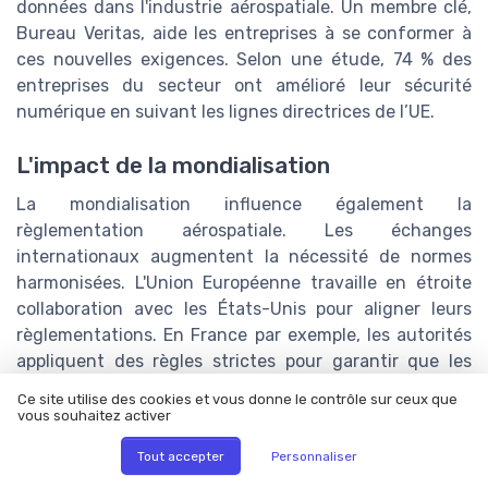
données dans l'industrie aérospatiale. Un membre clé,
Bureau Veritas, aide les entreprises à se conformer à
ces nouvelles exigences. Selon une étude, 74 % des
entreprises du secteur ont amélioré leur sécurité
numérique en suivant les lignes directrices de l’UE.
L'impact de la mondialisation
La mondialisation influence également la
règlementation aérospatiale. Les échanges
internationaux augmentent la nécessité de normes
harmonisées. L'Union Européenne travaille en étroite
collaboration avec les États-Unis pour aligner leurs
règlementations. En France par exemple, les autorités
appliquent des règles strictes pour garantir que les
produits respectent les normes internationales, tout en
Ce site utilise des cookies et vous donne le contrôle sur ceux que
facilitant les échanges avec d'autres pays membres.
vous souhaitez activer
Tout accepter
Personnaliser
Perspectives d'avenir