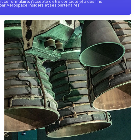
 ce formulaire, j’accepte d’être contacté(e) à des fins
ar Aerospace Insiders et ses partenaires.