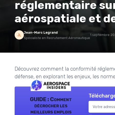
réglementaire sur
aérospatiale et d
Jean-Marc Legrand
1 septembre 2
Spécialiste en Recrutement Aéronautique
Découvrez comment la conformité réglement
défense, en explorant les enjeux, les normes
Télécharge
GUIDE : Comment
décrocher les
meilleurs emplois