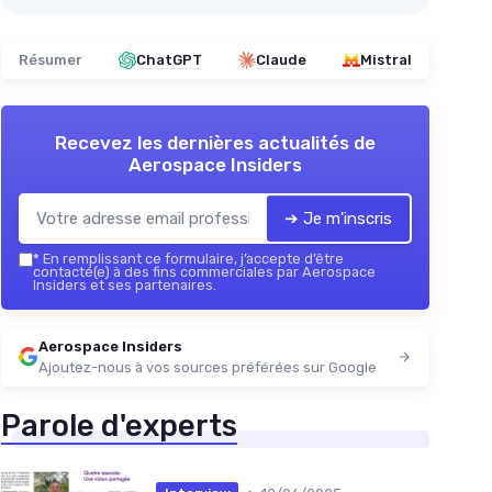
Résumer
ChatGPT
Claude
Mistral
Recevez les dernières actualités de
Aerospace Insiders
➔ Je m'inscris
*
En remplissant ce formulaire, j’accepte d’être
contacté(e) à des fins commerciales par Aerospace
Insiders et ses partenaires.
Aerospace Insiders
Ajoutez-nous à vos sources préférées sur Google
Parole d'experts