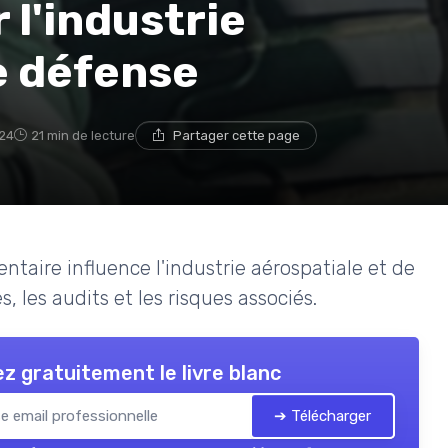
 l'industrie
e défense
024
21 min de lecture
Partager cette page
aire influence l'industrie aérospatiale et de
, les audits et les risques associés.
z gratuitement le livre blanc
➔ Télécharger