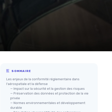
SOMMAIRE
Les enjeux de la conformité réglementaire dans
l'aérospatiale et la défense
— Impact sur la sécurité et la gestion des risques
— Préservation des données et protection de la vie
privée
— Normes environnementales et développement
durable