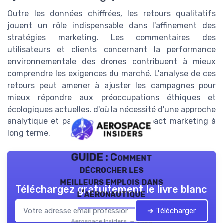
Outre les données chiffrées, les retours qualitatifs
jouent un rôle indispensable dans l'affinement des
stratégies marketing. Les commentaires des
utilisateurs et clients concernant la performance
environnementale des drones contribuent à mieux
comprendre les exigences du marché. L'analyse de ces
retours peut amener à ajuster les campagnes pour
mieux répondre aux préoccupations éthiques et
écologiques actuelles, d'où la nécessité d'une approche
analytique et passionnée pour un impact marketing à
long terme.
GUIDE : Comment
décrocher les
meilleurs emplois dans
Téléchargez gratuitement le livre blanc
l’aéronautique
➔ Télécharger
Aerospace Insiders — 2026