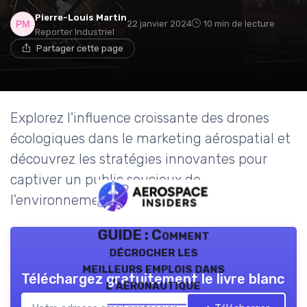
Pierre-Louis Martin
22 janvier 2024
10 min de lecture
Reporter Industriel
Partager cette page
Explorez l'influence croissante des drones
écologiques dans le marketing aérospatial et
découvrez les stratégies innovantes pour
captiver un public soucieux de
l'environnement.
GUIDE : Comment
décrocher les
meilleurs emplois dans
Téléchargez gratuitement le livre blanc
l’aéronautique