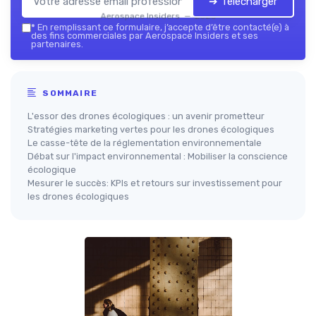
➔ Télécharger
Aerospace Insiders — 2026
*
En remplissant ce formulaire, j’accepte d’être contacté(e) à
des fins commerciales par Aerospace Insiders et ses
partenaires.
SOMMAIRE
L'essor des drones écologiques : un avenir prometteur
Stratégies marketing vertes pour les drones écologiques
Le casse-tête de la réglementation environnementale
Débat sur l'impact environnemental : Mobiliser la conscience
écologique
Mesurer le succès: KPIs et retours sur investissement pour
les drones écologiques