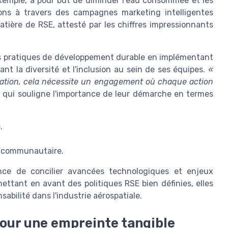
xemple, a pour but de diminuer l'eau consommée et les
ns à travers des campagnes marketing intelligentes
tière de RSE, attesté par les chiffres impressionnants
s pratiques de développement durable en implémentant
nt la diversité et l'inclusion au sein de ses équipes.
«
ation, cela nécessite un engagement où chaque action
el qui souligne l'importance de leur démarche en termes
.
t communautaire.
tance de concilier avancées technologiques et enjeux
ettant en avant des politiques RSE bien définies, elles
abilité dans l'industrie aérospatiale.
pour une empreinte tangible