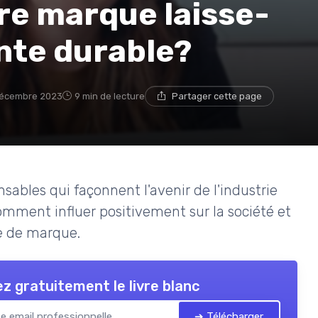
tre marque laisse-
nte durable?
décembre 2023
9 min de lecture
Partager cette page
sables qui façonnent l'avenir de l'industrie
omment influer positivement sur la société et
e de marque.
z gratuitement le livre blanc
➔ Télécharger