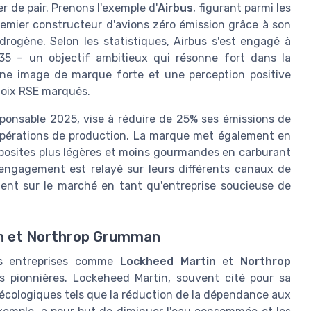
r de pair. Prenons l'exemple d'
Airbus
, figurant parmi les
remier constructeur d'avions zéro émission grâce à son
drogène. Selon les statistiques, Airbus s'est engagé à
035 – un objectif ambitieux qui résonne fort dans la
e une image de marque forte et une perception positive
hoix RSE marqués.
esponsable 2025, vise à réduire de 25% ses émissions de
s opérations de production. La marque met également en
omposites plus légères et moins gourmandes en carburant
engagement est relayé sur leurs différents canaux de
ent sur le marché en tant qu'entreprise soucieuse de
tin et Northrop Grumman
nes entreprises comme
Lockheed Martin
et
Northrop
es pionnières. Lockeheed Martin, souvent cité pour sa
s écologiques tels que la réduction de la dépendance aux