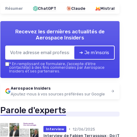
Résumer
ChatGPT
Claude
Mistral
Recevez les dernières actualités de
Aerospace Insiders
➔ Je m'inscris
*
En remplissant ce formulaire, j’accepte d’être
contacté(e) à des fins commerciales par Aerospace
Insiders et ses partenaires.
Aerospace Insiders
Ajoutez-nous à vos sources préférées sur Google
Parole d'experts
•
12/06/2025
Interview
Interview de Fabien Terrassoux : Do iT