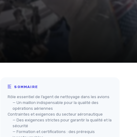
SOMMAIRE
Rôle essentiel de l’agent de nettoyage dans les avions
— Un maillon indispensable pour la qualité des
opérations aériennes
Contraintes et exigences du secteur aéronautique
— Des exigences strictes pour garantir la qualité et la
sécurité
— Formation et certifications : des prérequis