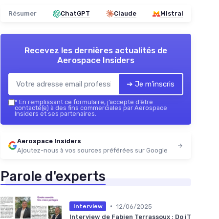
Résumer
ChatGPT
Claude
Mistral
Recevez les dernières actualités de
Aerospace Insiders
➔ Je m'inscris
*
En remplissant ce formulaire, j’accepte d’être
contacté(e) à des fins commerciales par Aerospace
Insiders et ses partenaires.
Aerospace Insiders
Ajoutez-nous à vos sources préférées sur Google
Parole d'experts
•
12/06/2025
Interview
Interview de Fabien Terrassoux : Do iT