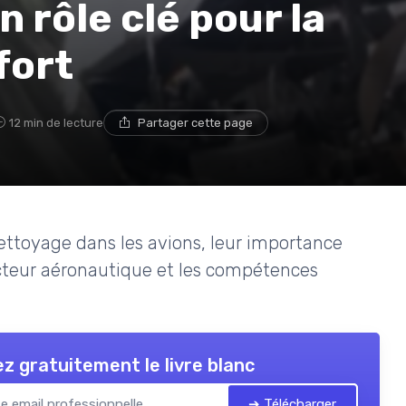
n rôle clé pour la
fort
12 min de lecture
Partager cette page
ettoyage dans les avions, leur importance
secteur aéronautique et les compétences
z gratuitement le livre blanc
➔ Télécharger